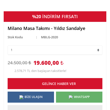
%20
İNDİRİM FIRSATI
Milano Masa Takımı - Yıldız Sandalye
Stok Kodu
MBLG-2020
19.600,00
₺
24.500,00 ₺
2.578,71 TL den başlayan taksitlerle!
GELİNCE HABER VER
BİZE ULAŞIN
WHATSAPP