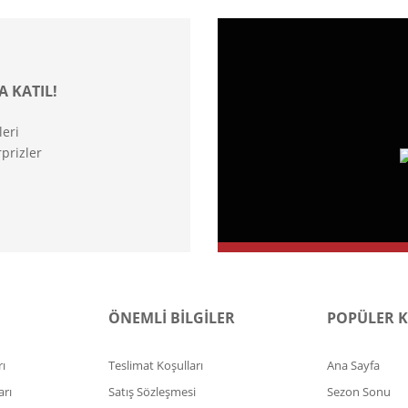
A KATIL!
leri
prizler
ÖNEMLİ BİLGİLER
POPÜLER 
ı
Teslimat Koşulları
Ana Sayfa
arı
Satış Sözleşmesi
Sezon Sonu