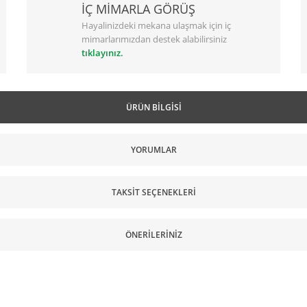
İÇ MİMARLA GÖRÜŞ
Hayalinizdeki mekana ulaşmak için iç
mimarlarımızdan destek alabilirsiniz
tıklayınız.
ÜRÜN BILGISI
YORUMLAR
TAKSIT SEÇENEKLERI
ÖNERILERINIZ