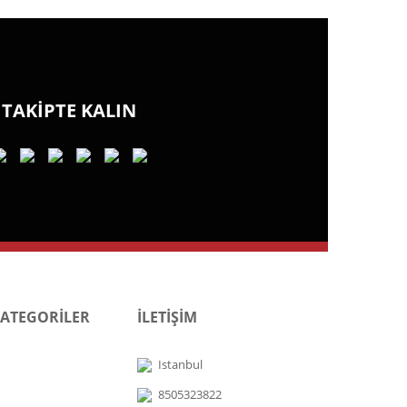
TAKİPTE KALIN
KATEGORİLER
İLETİŞİM
Istanbul
8505323822