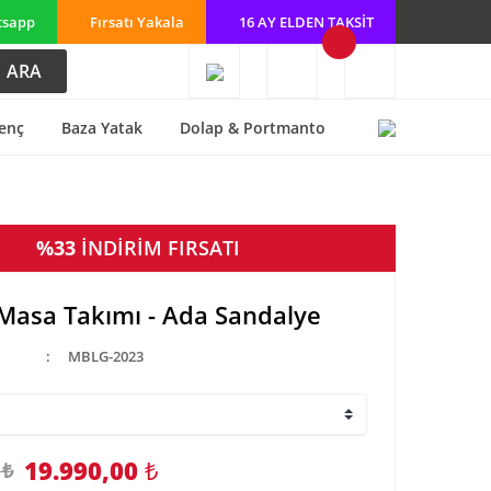
tsapp
Fırsatı Yakala
16 AY ELDEN TAKSİT
ARA
enç
Baza Yatak
Dolap & Portmanto
%33
İNDİRİM FIRSATI
Masa Takımı - Ada Sandalye
MBLG-2023
19.990,00
₺
 ₺