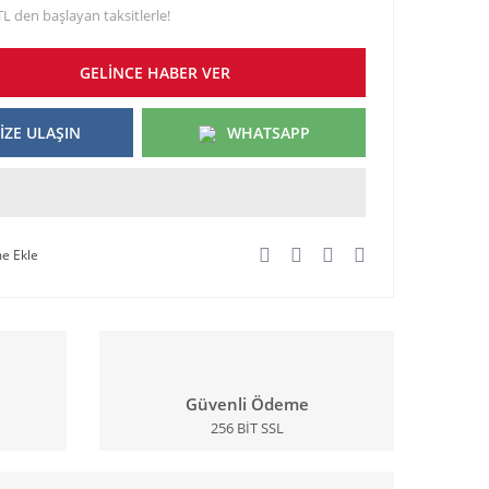
TL den başlayan taksitlerle!
GELİNCE HABER VER
İZE ULAŞIN
WHATSAPP
Güvenli Ödeme
256 BİT SSL