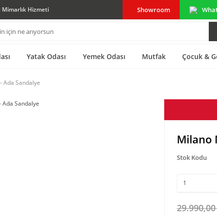
Showroom
Wha
ç Mimarlık Hizmeti
ası
Yatak Odası
Yemek Odası
Mutfak
Çocuk & G
- Ada Sandalye
Milano 
Stok Kodu
29.990,00