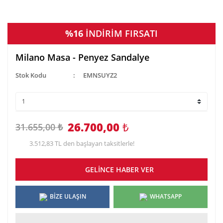
%16
İNDİRİM FIRSATI
Milano Masa - Penyez Sandalye
Stok Kodu
EMNSUYZ2
26.700,00
₺
31.655,00 ₺
3.512,83 TL den başlayan taksitlerle!
GELİNCE HABER VER
BİZE ULAŞIN
WHATSAPP