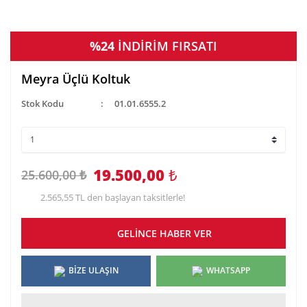
%24
İNDİRİM FIRSATI
Meyra Üçlü Koltuk
Stok Kodu
01.01.6555.2
19.500,00
₺
25.600,00 ₺
2.565,55 TL den başlayan taksitlerle!
GELİNCE HABER VER
BİZE ULAŞIN
WHATSAPP