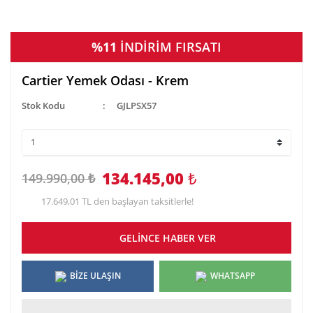
%11
İNDİRİM FIRSATI
Cartier Yemek Odası - Krem
Stok Kodu
GJLPSX57
134.145,00
₺
149.990,00 ₺
17.649,01 TL den başlayan taksitlerle!
GELİNCE HABER VER
BİZE ULAŞIN
WHATSAPP