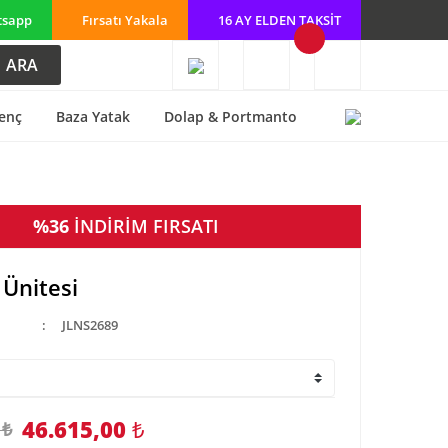
tsapp
Fırsatı Yakala
16 AY ELDEN TAKSİT
ARA
enç
Baza Yatak
Dolap & Portmanto
%36
İNDİRİM FIRSATI
 Ünitesi
JLNS2689
46.615,00
₺
 ₺