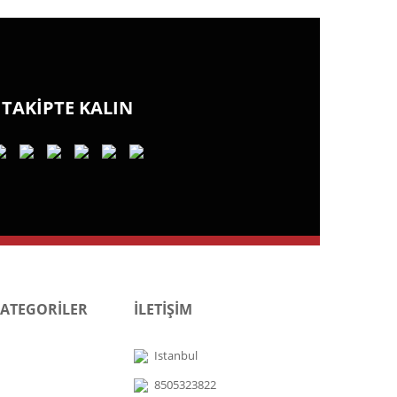
TAKİPTE KALIN
KATEGORİLER
İLETİŞİM
Istanbul
8505323822