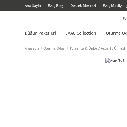
Ana Sayfa
Evaç Blog
Destek Merkezi
Evaç Mobilya İ
Düğün Paketleri
EVAÇ Collection
Oturma Od
Anasayfa
Oturma Odası
TV Sehpa & Ünite
Asos Tv Ünitesi