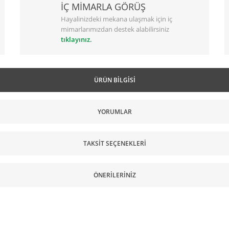
İÇ MİMARLA GÖRÜŞ
Hayalinizdeki mekana ulaşmak için iç
mimarlarımızdan destek alabilirsiniz
tıklayınız.
ÜRÜN BILGISI
YORUMLAR
TAKSIT SEÇENEKLERI
ÖNERILERINIZ