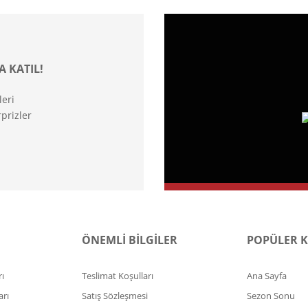
A KATIL!
leri
prizler
ÖNEMLİ BİLGİLER
POPÜLER 
ı
Teslimat Koşulları
Ana Sayfa
arı
Satış Sözleşmesi
Sezon Sonu