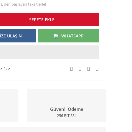
TL den başlayan taksitlerle!
SEPETE EKLE
İZE ULAŞIN
WHATSAPP
Güvenli Ödeme
256 BİT SSL