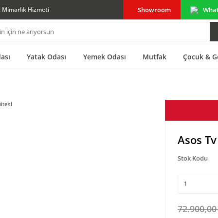
Showroom
Wha
ç Mimarlık Hizmeti
ası
Yatak Odası
Yemek Odası
Mutfak
Çocuk & G
Asos Tv
Stok Kodu
72.900,00