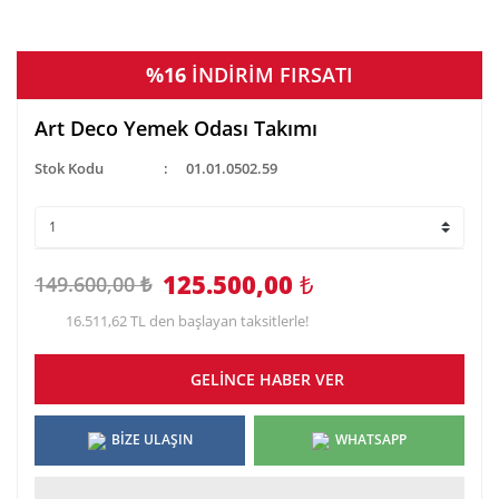
%16
İNDİRİM FIRSATI
Art Deco Yemek Odası Takımı
Stok Kodu
01.01.0502.59
125.500,00
₺
149.600,00 ₺
16.511,62 TL den başlayan taksitlerle!
GELİNCE HABER VER
BİZE ULAŞIN
WHATSAPP