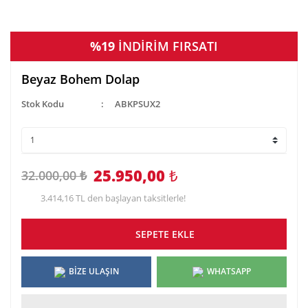
%19
İNDİRİM FIRSATI
Beyaz Bohem Dolap
Stok Kodu
ABKPSUX2
25.950,00
₺
32.000,00 ₺
3.414,16 TL den başlayan taksitlerle!
SEPETE EKLE
BİZE ULAŞIN
WHATSAPP