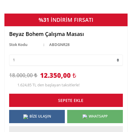
%31
İNDİRİM FIRSATI
Beyaz Bohem Çalışma Masası
Stok Kodu
ABDGNR28
12.350,00
₺
18.000,00 ₺
1.624,85 TL den başlayan taksitlerle!
SEPETE EKLE
BİZE ULAŞIN
WHATSAPP