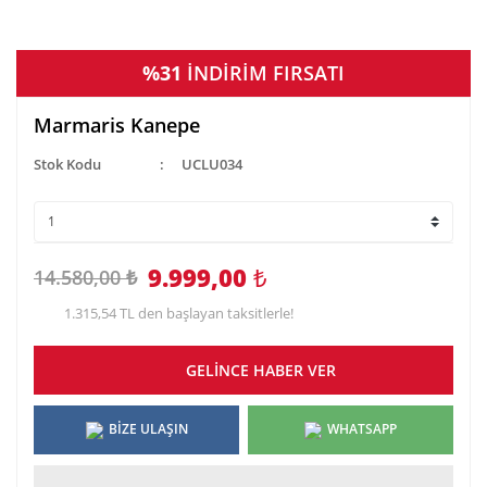
%31
İNDİRİM FIRSATI
Marmaris Kanepe
Stok Kodu
UCLU034
9.999,00
₺
14.580,00 ₺
1.315,54 TL den başlayan taksitlerle!
GELİNCE HABER VER
BİZE ULAŞIN
WHATSAPP