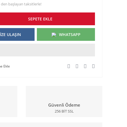
 den başlayan taksitlerle!
SEPETE EKLE
İZE ULAŞIN
WHATSAPP
Güvenli Ödeme
256 BİT SSL