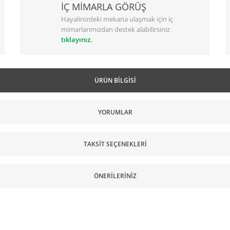
İÇ MİMARLA GÖRÜŞ
Hayalinizdeki mekana ulaşmak için iç
mimarlarımızdan destek alabilirsiniz
tıklayınız.
ÜRÜN BILGISI
YORUMLAR
TAKSIT SEÇENEKLERI
ÖNERILERINIZ