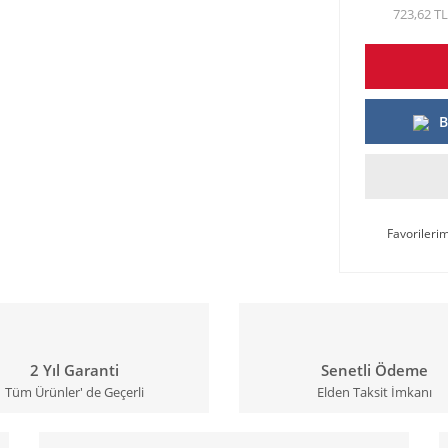
723,62 TL
B
2 Yıl Garanti
Senetli Ödeme
Tüm Ürünler' de Geçerli
Elden Taksit İmkanı