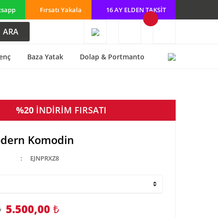
tsapp
Fırsatı Yakala
16 AY ELDEN TAKSİT
ARA
enç
Baza Yatak
Dolap & Portmanto
%20
İNDİRİM FIRSATI
odern Komodin
EJNPRXZ8
5.500,00
₺
₺