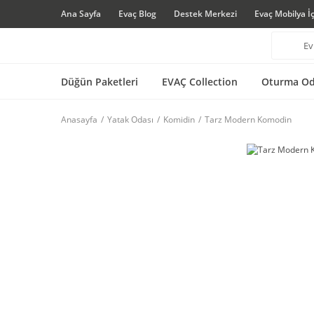
Ana Sayfa
Evaç Blog
Destek Merkezi
Evaç Mobilya İ
Düğün Paketleri
EVAÇ Collection
Oturma Od
Anasayfa
Yatak Odası
Komidin
Tarz Modern Komodin