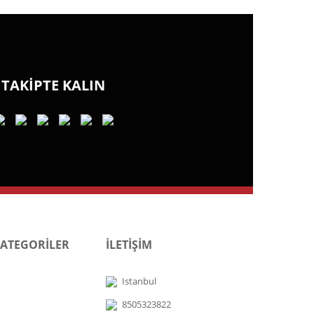
TAKİPTE KALIN
KATEGORİLER
İLETİŞİM
Istanbul
8505323822