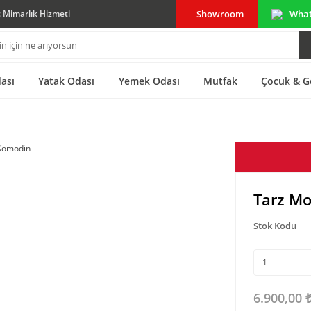
Showroom
Wha
ç Mimarlık Hizmeti
ası
Yatak Odası
Yemek Odası
Mutfak
Çocuk & G
Tarz M
Stok Kodu
6.900,00 