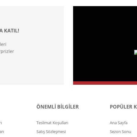
A KATIL!
leri
prizler
ÖNEMLİ BİLGİLER
POPÜLER 
ı
Teslimat Koşulları
Ana Sayfa
arı
Satış Sözleşmesi
Sezon Sonu