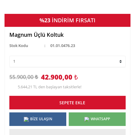
%23
İNDİRİM FIRSATI
Magnum Üçlü Koltuk
Stok Kodu
01.01.0476.23
42.900,00
₺
55.900,00 ₺
5.644,21 TL den başlayan taksitlerle!
SEPETE EKLE
BİZE ULAŞIN
WHATSAPP