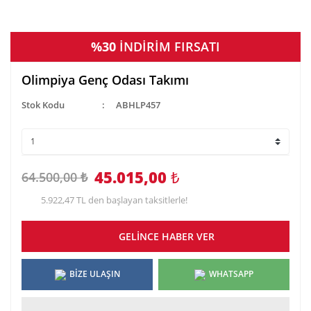
%30
İNDİRİM FIRSATI
Olimpiya Genç Odası Takımı
Stok Kodu
ABHLP457
45.015,00
₺
64.500,00 ₺
5.922,47 TL den başlayan taksitlerle!
GELİNCE HABER VER
BİZE ULAŞIN
WHATSAPP