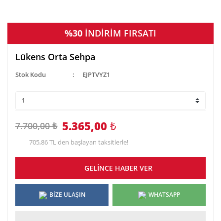
%30
İNDİRİM FIRSATI
Lükens Orta Sehpa
Stok Kodu
EJPTVYZ1
5.365,00
₺
7.700,00 ₺
705,86 TL den başlayan taksitlerle!
GELİNCE HABER VER
BİZE ULAŞIN
WHATSAPP