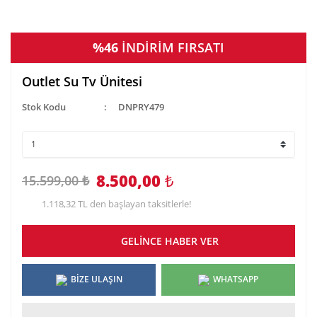
%46
İNDİRİM FIRSATI
Outlet Su Tv Ünitesi
Stok Kodu
DNPRY479
8.500,00
₺
15.599,00 ₺
1.118,32 TL den başlayan taksitlerle!
GELİNCE HABER VER
BİZE ULAŞIN
WHATSAPP