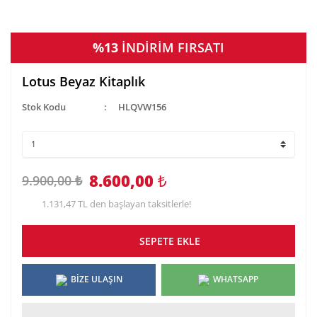
%13
İNDİRİM FIRSATI
Lotus Beyaz Kitaplık
Stok Kodu
HLQVW156
8.600,00
₺
9.900,00 ₺
1.131,47 TL den başlayan taksitlerle!
SEPETE EKLE
BİZE ULAŞIN
WHATSAPP