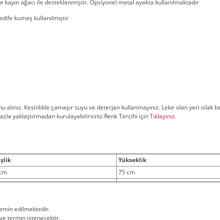
e kayın ağacı ile desteklenmiştir. Opsiyonel metal ayakta kullanılmaktadır
dife kumaş kullanılmıştır
nu alınız. Kesinlikle çamaşır suyu ve deterjan kullanmayınız. Leke olan yeri ıslak be
azla yaklaştırmadan kurulayabilirsiniz.Renk Tercihi için
Tıklayınız.
şlik
Yükseklik
 cm
75 cm
temin edilmektedir.
ve termin istenecektir.