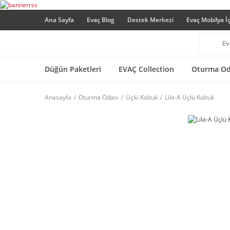
Ana Sayfa
Evaç Blog
Destek Merkezi
Evaç Mobilya İ
Düğün Paketleri
EVAÇ Collection
Oturma Od
Anasayfa
Oturma Odası
Üçlü Koltuk
Lila-A Üçlü Koltuk