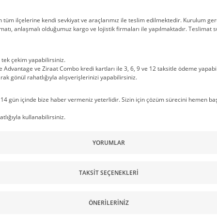
n tüm ilçelerine kendi sevkiyat ve araçlarımız ile teslim edilmektedir. Kurulum g
matı, anlaşmalı olduğumuz kargo ve lojistik firmaları ile yapılmaktadır. Teslimat s
 tek çekim yapabilirsiniz.
vantage ve Ziraat Combo kredi kartları ile 3, 6, 9 ve 12 taksitle ödeme yapabili
ak gönül rahatlığıyla alışverişlerinizi yapabilirsiniz.
 gün içinde bize haber vermeniz yeterlidir. Sizin için çözüm sürecini hemen başl
lığıyla kullanabilirsiniz.
YORUMLAR
TAKSIT SEÇENEKLERI
ÖNERILERINIZ