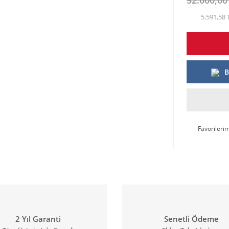
5.591,58 
B
2 Yıl Garanti
Senetli Ödeme