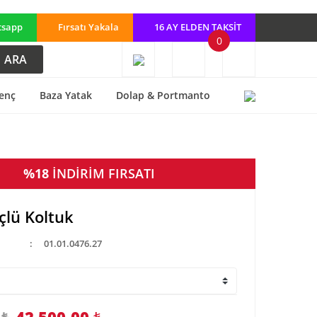
tsapp
Fırsatı Yakala
16 AY ELDEN TAKSİT
0
ARA
enç
Baza Yatak
Dolap & Portmanto
%18
İNDİRİM FIRSATI
Üçlü Koltuk
01.01.0476.27
42.500,00
₺
 ₺