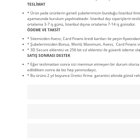
TESLİMAT
* Ürün yada ürünlerin geneli şubelerimizin bunduğu İstanbul ilini
aşamasında kurulum yapılmaktadır. İstanbul dışı siparişlerin tesli
ortalama 3-7 iş günü, İstanbul dışına ortalama 7-14 iş günüdür.
ÖDEME VE TAKSİT
* Sitemizden Axess, Card Finans kredi kartları ile peşin fiyatından
* Şubelerimizden Bonus, World, Maximum, Axess, Card Finans ve Ad
* 3D Secure eklentisi ve 256 bit ssl eklentisi ile güvenli ödeme olar
SATIŞ SONRASI DESTEK
* Eğer teslimattan sonra sizi memnun etmeyen bir durum olursa 14
edildikten sonra da biz hep yanınızdayız.
* Bu ürünü 2 yıl boyunca Üretici firma garantisi altında gönül rahat