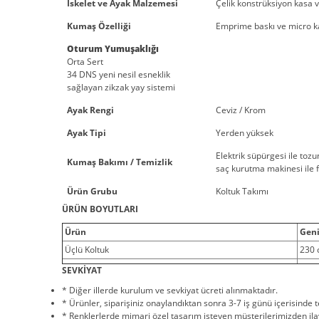
İskelet ve Ayak Malzemesi
Çelik konstrüksiyon kasa v
Kumaş Özelliği
Emprime baskı ve micro ka
Oturum Yumuşaklığı
Orta Sert
34 DNS yeni nesil esneklik
sağlayan zikzak yay sistemi
Ayak Rengi
Ceviz / Krom
Ayak Tipi
Yerden yüksek
Elektrik süpürgesi ile tozu
Kumaş Bakımı / Temizlik
saç kurutma makinesi ile f
Ürün Grubu
Koltuk Takımı
ÜRÜN BOYUTLARI
Ürün
Geni
Üçlü Koltuk
230
SEVKİYAT
* Diğer illerde kurulum ve sevkiyat ücreti alınmaktadır.
* Ürünler, siparişiniz onaylandıktan sonra 3-7 iş günü içerisinde 
* Renklerlerde mimari özel tasarım isteyen müşterilerimizden ila