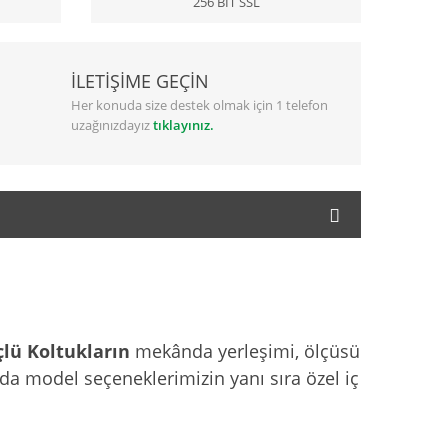
256 BİT SSL
İLETİŞİME GEÇİN
Her konuda size destek olmak için 1 telefon
uzağınızdayız
tıklayınız.
lü Koltukların
mekânda yerleşimi, ölçüsü
a model seçeneklerimizin yanı sıra özel iç