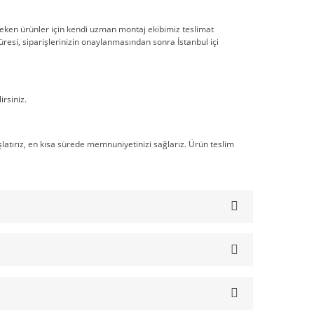
ereken ürünler için kendi uzman montaj ekibimiz teslimat
üresi, siparişlerinizin onaylanmasından sonra İstanbul içi
rsiniz.
atırız, en kısa sürede memnuniyetinizi sağlarız. Ürün teslim