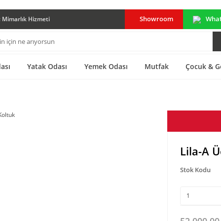
Showroom
Wha
ç Mimarlık Hizmeti
ası
Yatak Odası
Yemek Odası
Mutfak
Çocuk & G
Lila-A 
Stok Kodu
52.000,00