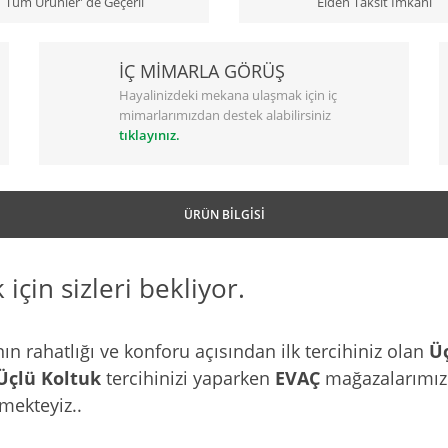
Tüm Ürünler' de Geçerli
Elden Taksit İmkanı
İÇ MİMARLA GÖRÜŞ
Hayalinizdeki mekana ulaşmak için iç
mimarlarımızdan destek alabilirsiniz
tıklayınız.
ÜRÜN BILGISI
için sizleri bekliyor.
nın rahatlığı ve konforu açısından ilk tercihiniz olan
Üç
Üçlü Koltuk
tercihinizi yaparken
EVAÇ
mağazalarımızd
mekteyiz..