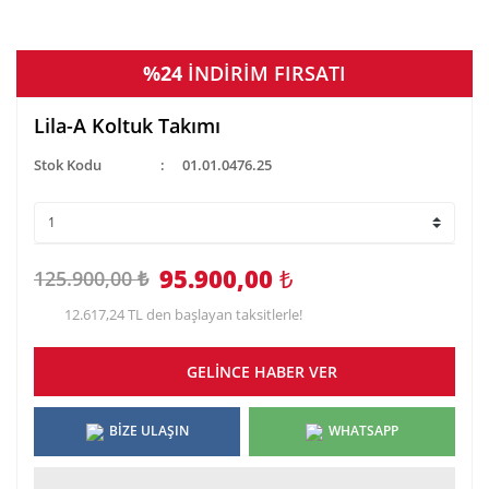
%24
İNDİRİM FIRSATI
Lila-A Koltuk Takımı
Stok Kodu
01.01.0476.25
95.900,00
₺
125.900,00 ₺
12.617,24 TL den başlayan taksitlerle!
GELİNCE HABER VER
BİZE ULAŞIN
WHATSAPP