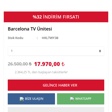
%32
İNDİRİM FIRSATI
Barcelona TV Ünitesi
Stok Kodu
HKLTWY38
17.970,00
₺
26.500,00 ₺
2.364,25 TL den başlayan taksitlerle!
GELİNCE HABER VER
BİZE ULAŞIN
WHATSAPP