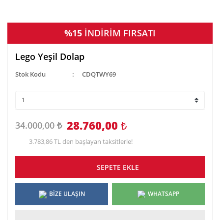
%15
İNDİRİM FIRSATI
Lego Yeşil Dolap
Stok Kodu
CDQTWY69
28.760,00
₺
34.000,00 ₺
3.783,86 TL den başlayan taksitlerle!
SEPETE EKLE
BİZE ULAŞIN
WHATSAPP