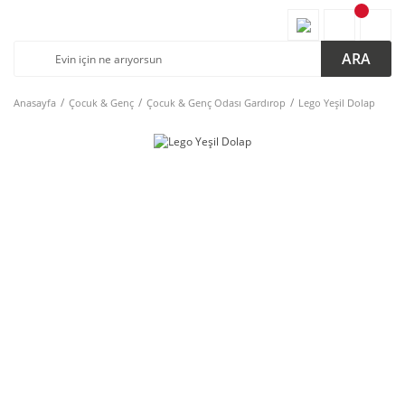
ARA
Anasayfa
Çocuk & Genç
Çocuk & Genç Odası Gardırop
Lego Yeşil Dolap