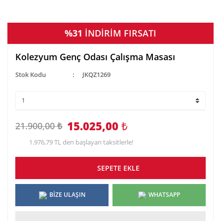
%31
İNDİRİM FIRSATI
Kolezyum Genç Odası Çalışma Masası
Stok Kodu
JKQZ1269
15.025,00
₺
21.900,00 ₺
1.976,79 TL den başlayan taksitlerle!
SEPETE EKLE
BİZE ULAŞIN
WHATSAPP