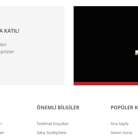
A KATIL!
leri
prizler
ÖNEMLİ BİLGİLER
POPÜLER 
ı
Teslimat Koşulları
Ana Sayfa
arı
Satış Sözleşmesi
Sezon Sonu