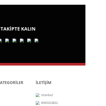
TAKİPTE KALIN
KATEGORİLER
İLETİŞİM
Istanbul
8505323822