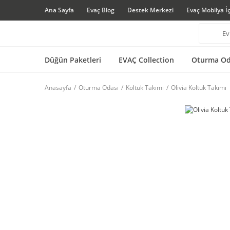
Ana Sayfa
Evaç Blog
Destek Merkezi
Evaç Mobilya İ
Düğün Paketleri
EVAÇ Collection
Oturma Od
Anasayfa
Oturma Odası
Koltuk Takımı
Olivia Koltuk Takımı