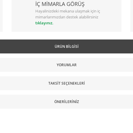
İÇ MİMARLA GÖRÜŞ
Hayalinizdeki mekana ulaşmak için iç
mimarlarımızdan destek alabilirsiniz
tıklayınız.
ÜRÜN BILGISI
YORUMLAR
TAKSIT SEÇENEKLERI
ÖNERILERINIZ