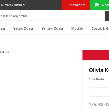
Showroom
Wha
ç Mimarlık Hizmeti
ası
Yatak Odası
Yemek Odası
Mutfak
Çocuk & G
Olivia 
Stok Kodu
135.900,0