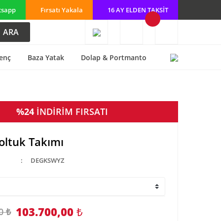
tsapp
Fırsatı Yakala
16 AY ELDEN TAKSİT
ARA
enç
Baza Yatak
Dolap & Portmanto
%24
İNDİRİM FIRSATI
Koltuk Takımı
DEGKSWYZ
103.700,00
₺
0 ₺