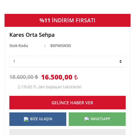
%11
İNDİRİM FIRSATI
Kares Orta Sehpa
Stok Kodu
BEFMSW35
16.500,00
₺
18.600,00 ₺
2.170,85 TL den başlayan taksitlerle!
GELİNCE HABER VER
BİZE ULAŞIN
WHATSAPP