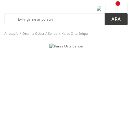
ARA
Anasayfa
Oturma Odası
Sehpa
Kares Orta Sehpa