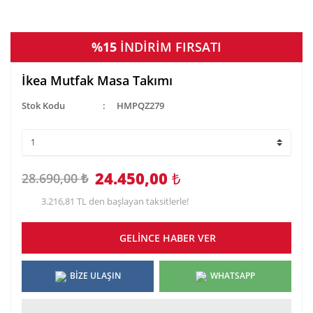
%15
İNDİRİM FIRSATI
İkea Mutfak Masa Takımı
Stok Kodu
HMPQZ279
24.450,00
₺
28.690,00 ₺
3.216,81 TL den başlayan taksitlerle!
GELİNCE HABER VER
BİZE ULAŞIN
WHATSAPP