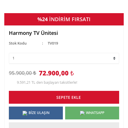
%24
İNDİRİM FIRSATI
Harmony TV Ünitesi
Stok Kodu
TV019
72.900,00
₺
95.900,00 ₺
9.591,21 TL den başlayan taksitlerle!
SEPETE EKLE
BİZE ULAŞIN
WHATSAPP