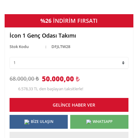
%26
İNDİRİM FIRSATI
İcon 1 Genç Odası Takımı
Stok Kodu
DFJLTW28
50.000,00
₺
68.000,00 ₺
6.578,33 TL den başlayan taksitlerle!
GELİNCE HABER VER
BİZE ULAŞIN
WHATSAPP