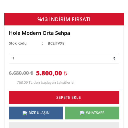
%13
İNDİRİM FIRSATI
Hole Modern Orta Sehpa
Stok Kodu
BCEJTVX8
5.800,00
₺
6.680,00 ₺
763,09 TL den başlayan taksitlerle!
SEPETE EKLE
BİZE ULAŞIN
WHATSAPP