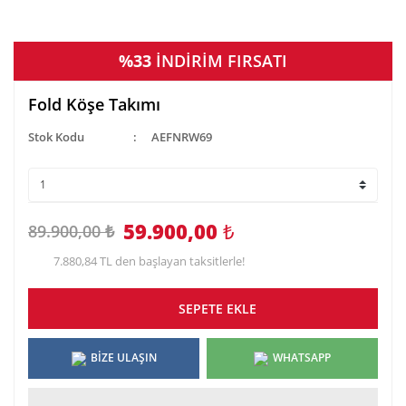
%33
İNDİRİM FIRSATI
Fold Köşe Takımı
Stok Kodu
AEFNRW69
59.900,00
₺
89.900,00 ₺
7.880,84 TL den başlayan taksitlerle!
SEPETE EKLE
BİZE ULAŞIN
WHATSAPP