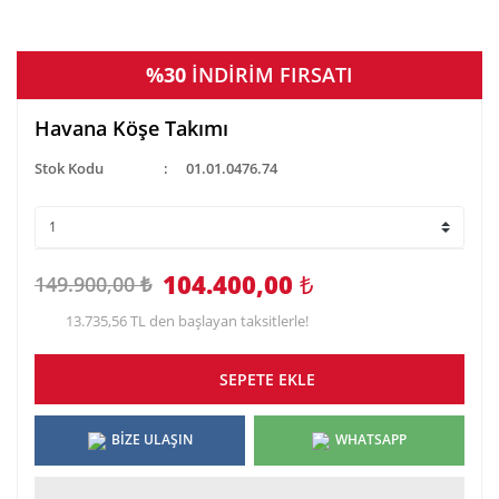
%30
İNDİRİM FIRSATI
Havana Köşe Takımı
Stok Kodu
01.01.0476.74
104.400,00
₺
149.900,00 ₺
13.735,56 TL den başlayan taksitlerle!
SEPETE EKLE
BİZE ULAŞIN
WHATSAPP