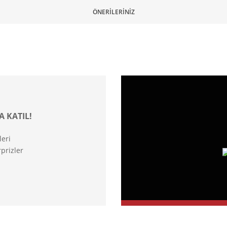
ÖNERILERINIZ
A KATIL!
leri
prizler