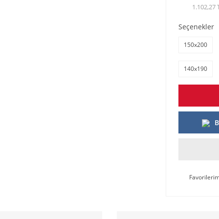
1.102,27 
Seçenekler
150x200
140x190
B