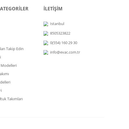
KATEGORİLER
İLETİŞİM
Istanbul
8505323822
0(554) 160 29 30
dan Takip Edin
info@evac.com.tr
i
 Modelleri
akımı
elleri
i
tuk Takımları