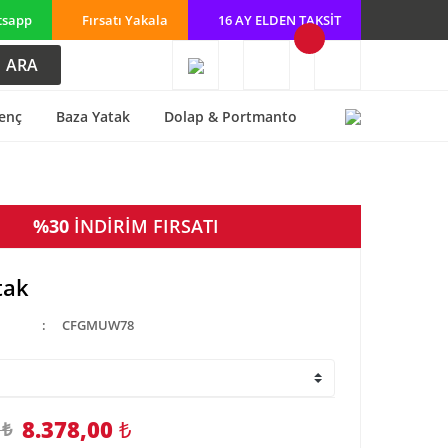
tsapp
Fırsatı Yakala
16 AY ELDEN TAKSİT
ARA
enç
Baza Yatak
Dolap & Portmanto
%30
İNDİRİM FIRSATI
tak
CFGMUW78
8.378,00
₺
 ₺