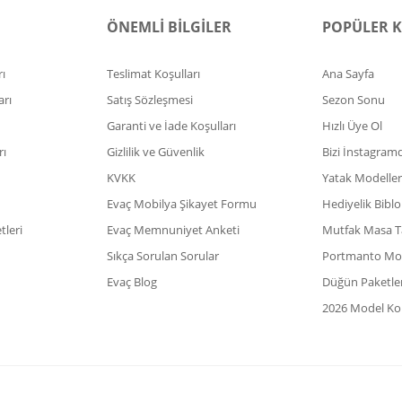
ÖNEMLİ BİLGİLER
POPÜLER 
ı
Teslimat Koşulları
Ana Sayfa
arı
Satış Sözleşmesi
Sezon Sonu
Garanti ve İade Koşulları
Hızlı Üye Ol
rı
Gizlilik ve Güvenlik
Bizi İnstagram
KVKK
Yatak Modeller
Evaç Mobilya Şikayet Formu
Hediyelik Biblo
leri
Evaç Memnuniyet Anketi
Mutfak Masa T
Sıkça Sorulan Sorular
Portmanto Mod
Evaç Blog
Düğün Paketler
2026 Model Kol