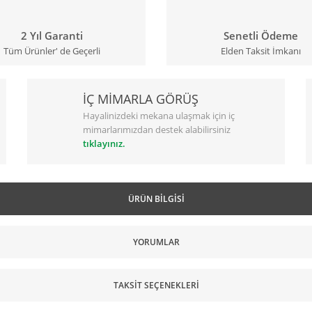
2 Yıl Garanti
Senetli Ödeme
Tüm Ürünler' de Geçerli
Elden Taksit İmkanı
İÇ MİMARLA GÖRÜŞ
Hayalinizdeki mekana ulaşmak için iç
mimarlarımızdan destek alabilirsiniz
tıklayınız.
ÜRÜN BILGISI
YORUMLAR
TAKSIT SEÇENEKLERI