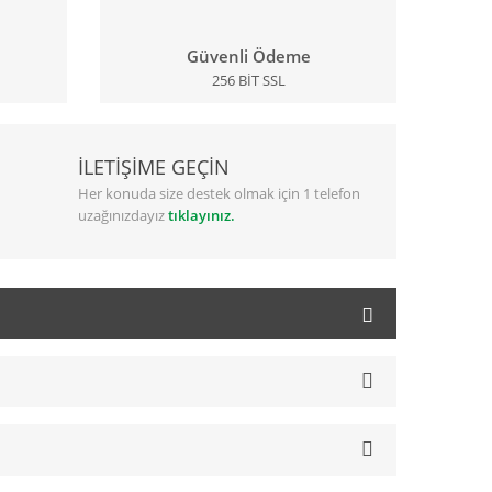
Güvenli Ödeme
256 BİT SSL
İLETİŞİME GEÇİN
Her konuda size destek olmak için 1 telefon
uzağınızdayız
tıklayınız.