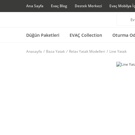
Ana Sayfa
Evaç Blog
Destek Merkezi
Evaç Mobilya İ
Düğün Paketleri
EVAÇ Collection
Oturma Od
Anasayfa
Baza Yatak
Relax Yatak Modelleri
Line Yatak