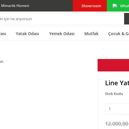
Showroom
Wha
ç Mimarlık Hizmeti
ası
Yatak Odası
Yemek Odası
Mutfak
Çocuk & G
Line Ya
Stok Kodu
12.000,00