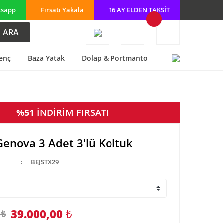
tsapp
Fırsatı Yakala
16 AY ELDEN TAKSİT
ARA
enç
Baza Yatak
Dolap & Portmanto
%51
İNDİRİM FIRSATI
Genova 3 Adet 3'lü Koltuk
BEJSTX29
39.000,00
₺
 ₺