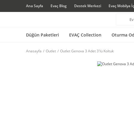
Ana Sayfa
Evaç Blog
Destek Merkezi
Evaç Mobilya İ
Düğün Paketleri
EVAÇ Collection
Oturma Od
Anasayfa
Outlet
Outlet Genova 3 Adet 3'lü Koltuk