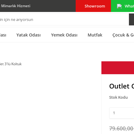
Showroom
Wha
ç Mimarlık Hizmeti
ası
Yatak Odası
Yemek Odası
Mutfak
Çocuk & G
Outlet 
Stok Kodu
79.600,00