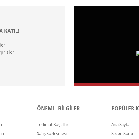
A KATIL!
leri
prizler
ÖNEMLİ BİLGİLER
POPÜLER 
ı
Teslimat Koşulları
Ana Sayfa
arı
Satış Sözleşmesi
Sezon Sonu