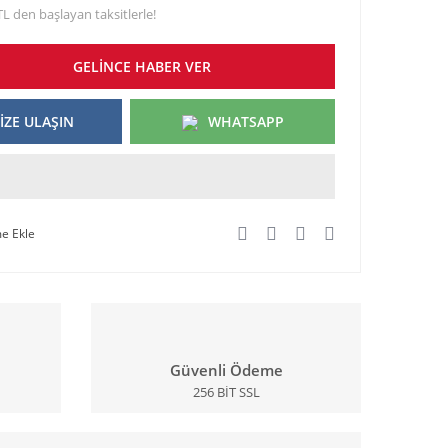
TL den başlayan taksitlerle!
GELİNCE HABER VER
İZE ULAŞIN
WHATSAPP
Güvenli Ödeme
256 BİT SSL