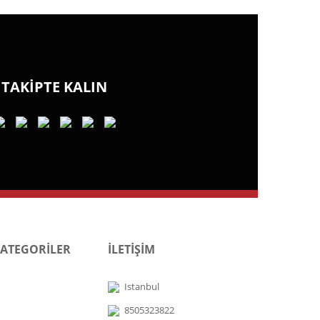
TAKİPTE KALIN
KATEGORİLER
İLETİŞİM
Istanbul
8505323822