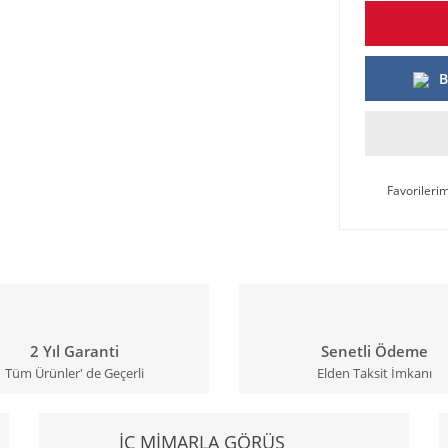
B
2 Yıl Garanti
Senetli Ödeme
Tüm Ürünler' de Geçerli
Elden Taksit İmkanı
İÇ MİMARLA GÖRÜŞ