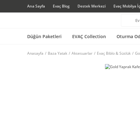
Ana Sayfa
Evaç Blog
Destek Merkezi
Evaç Mobilya İ
Düğün Paketleri
EVAÇ Collection
Oturma Od
Anasayfa
Baza Yatak
Aksesuarlar
Evaç Biblo & Süslük
Go