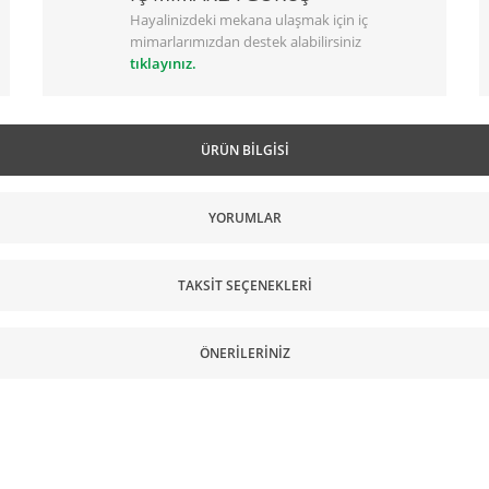
Hayalinizdeki mekana ulaşmak için iç
mimarlarımızdan destek alabilirsiniz
tıklayınız.
ÜRÜN BILGISI
YORUMLAR
TAKSIT SEÇENEKLERI
ÖNERILERINIZ