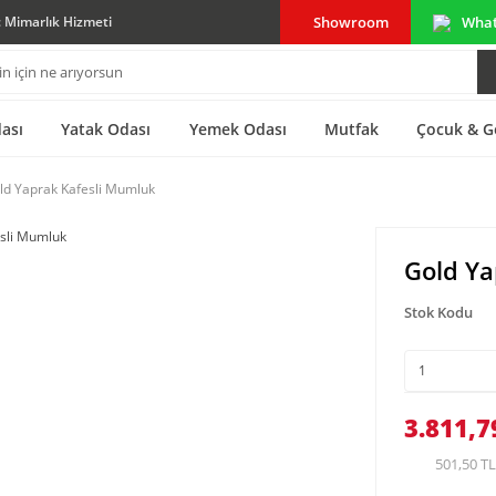
Showroom
Wha
ç Mimarlık Hizmeti
ası
Yatak Odası
Yemek Odası
Mutfak
Çocuk & G
ld Yaprak Kafesli Mumluk
Gold Ya
Stok Kodu
3.811,7
501,50 TL