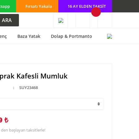
tsapp
Fırsatı Yakala
16 AY ELDEN TAKSİT
ARA
enç
Baza Yatak
Dolap & Portmanto
prak Kafesli Mumluk
SUY23468
9 ₺
 den başlayan taksitlerle!