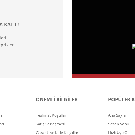
A KATIL!
leri
prizler
ÖNEMLİ BİLGİLER
POPÜLER 
ı
Teslimat Koşulları
Ana Sayfa
arı
Satış Sözleşmesi
Sezon Sonu
Garanti ve İade Koşulları
Hızlı Üye Ol