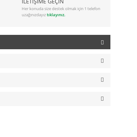
İLETİŞİME GEÇİN
Her konuda size destek olmak için 1 telefon
uzağınızdayız
tıklayınız.