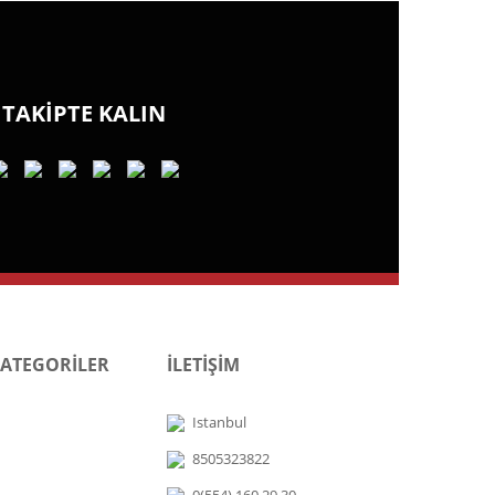
TAKİPTE KALIN
KATEGORİLER
İLETİŞİM
Istanbul
8505323822
0(554) 160 29 30