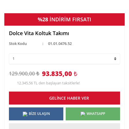
%28
İNDİRİM FIRSATI
Dolce Vita Koltuk Takımı
Stok Kodu
01.01.0476.52
93.835,00
₺
129.900,00 ₺
12.345,56 TL den başlayan taksitlerle!
GELİNCE HABER VER
BİZE ULAŞIN
WHATSAPP