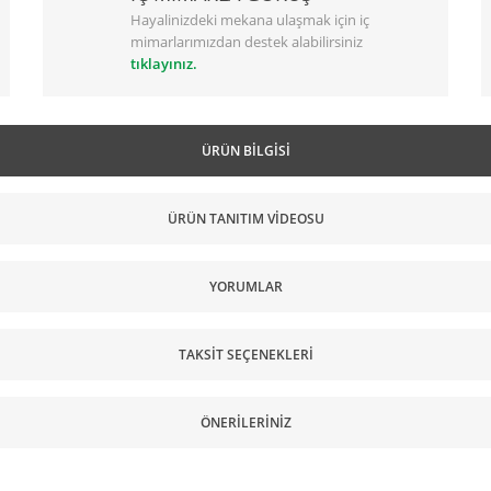
Hayalinizdeki mekana ulaşmak için iç
mimarlarımızdan destek alabilirsiniz
tıklayınız.
ÜRÜN BILGISI
ÜRÜN TANITIM VİDEOSU
YORUMLAR
TAKSIT SEÇENEKLERI
ÖNERILERINIZ