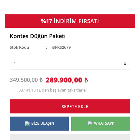
%17
İNDİRİM FIRSATI
Kontes Düğün Paketi
Stok Kodu
BFRS2679
289.900,00
₺
349.500,00 ₺
38.141,18 TL den başlayan taksitlerle!
SEPETE EKLE
BİZE ULAŞIN
WHATSAPP