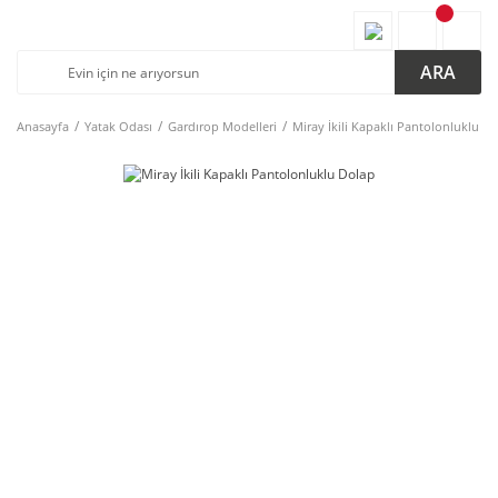
ARA
Anasayfa
Yatak Odası
Gardırop Modelleri
Miray İkili Kapaklı Pantolonluklu D