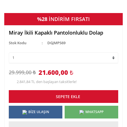
%28
İNDİRİM FIRSATI
Miray İkili Kapaklı Pantolonluklu Dolap
Stok Kodu
DGJMPS69
21.600,00
₺
29.999,00 ₺
2.841,84 TL den başlayan taksitlerle!
SEPETE EKLE
BİZE ULAŞIN
WHATSAPP