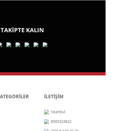
TAKİPTE KALIN
KATEGORİLER
İLETİŞİM
Istanbul
8505323822
0(554) 160 29 30