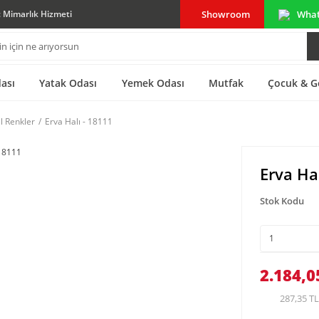
Showroom
Wha
ç Mimarlık Hizmeti
ası
Yatak Odası
Yemek Odası
Mutfak
Çocuk & G
l Renkler
Erva Halı - 18111
Erva Ha
Stok Kodu
2.184,0
287,35 TL