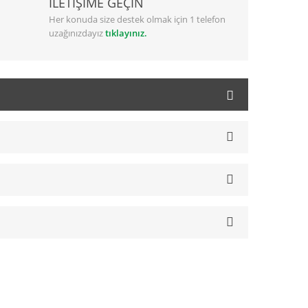
İLETİŞİME GEÇİN
Her konuda size destek olmak için 1 telefon
uzağınızdayız
tıklayınız.