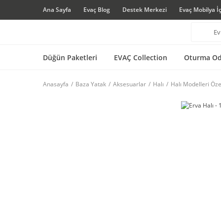
Ana Sayfa
Evaç Blog
Destek Merkezi
Evaç Mobilya İ
Düğün Paketleri
EVAÇ Collection
Oturma Od
Anasayfa
Baza Yatak
Aksesuarlar
Halı
Halı Modelleri Öze