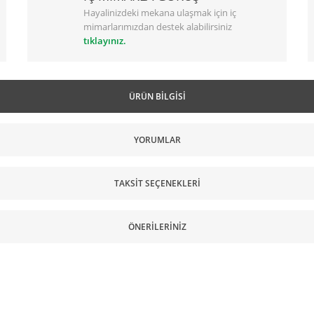
Hayalinizdeki mekana ulaşmak için iç
mimarlarımızdan destek alabilirsiniz
tıklayınız.
ÜRÜN BILGISI
YORUMLAR
TAKSIT SEÇENEKLERI
ÖNERILERINIZ