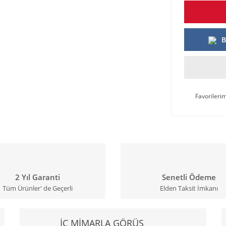
B
2 Yıl Garanti
Senetli Ödeme
Tüm Ürünler' de Geçerli
Elden Taksit İmkanı
İÇ MİMARLA GÖRÜŞ