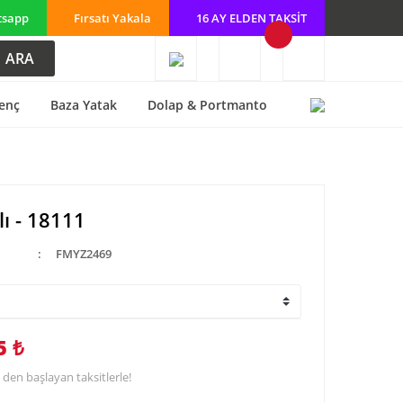
tsapp
Fırsatı Yakala
16 AY ELDEN TAKSİT
ARA
enç
Baza Yatak
Dolap & Portmanto
lı - 18111
FMYZ2469
5 ₺
 den başlayan taksitlerle!