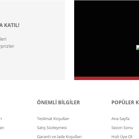
A KATIL!
leri
prizler
ÖNEMLİ BİLGİLER
POPÜLER 
ı
Teslimat Koşulları
Ana Sayfa
arı
Satış Sözleşmesi
Sezon Sonu
Garanti ve İade Koşulları
Hızlı Üye Ol