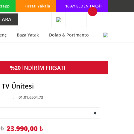
tsapp
Fırsatı Yakala
16 AY ELDEN TAKSİT
ARA
enç
Baza Yatak
Dolap & Portmanto
%20
İNDİRİM FIRSATI
 TV Ünitesi
01.01.6504.73
23.990,00
₺
 ₺