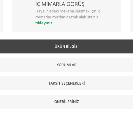
İÇ MİMARLA GÖRÜŞ
Hayalinizdeki mekana ulaşmak için iç
mimarlarımızdan destek alabilirsiniz
tıklayınız.
ÜRÜN BILGISI
YORUMLAR
TAKSIT SEÇENEKLERI
ÖNERILERINIZ