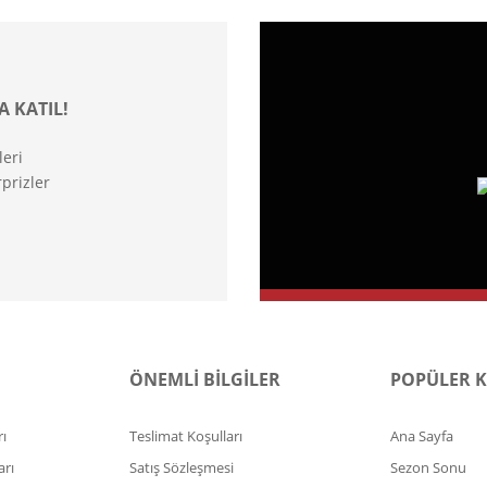
A KATIL!
leri
prizler
ÖNEMLİ BİLGİLER
POPÜLER 
ı
Teslimat Koşulları
Ana Sayfa
arı
Satış Sözleşmesi
Sezon Sonu