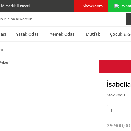
Showroom
Wha
ç Mimarlık Hizmeti
ası
Yatak Odası
Yemek Odası
Mutfak
Çocuk & G
si
İsabella
Stok Kodu
29.900,00