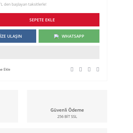
TL den başlayan taksitlerle!
SEPETE EKLE
İZE ULAŞIN
WHATSAPP
Güvenli Ödeme
256 BİT SSL