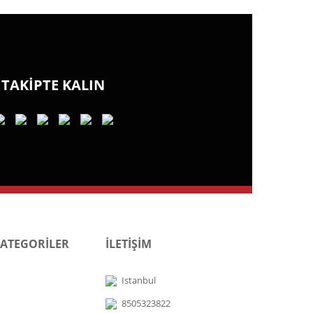
TAKİPTE KALIN
KATEGORİLER
İLETİŞİM
Istanbul
8505323822