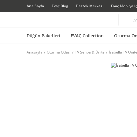
Ana Sayfa
Evaç Blog
Destek Merkezi
Evaç Mobilya İ
Düğün Paketleri
EVAÇ Collection
Oturma Od
Anasayfa
Oturma Odası
TV Sehpa & Ünite
İsabella TV Ünite