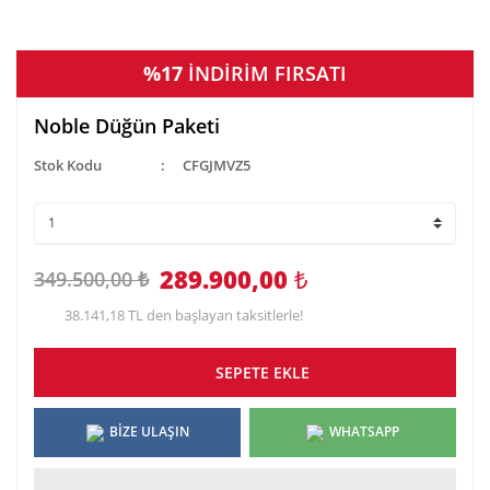
%17
İNDİRİM FIRSATI
Noble Düğün Paketi
Stok Kodu
CFGJMVZ5
289.900,00
₺
349.500,00 ₺
38.141,18 TL den başlayan taksitlerle!
SEPETE EKLE
BİZE ULAŞIN
WHATSAPP