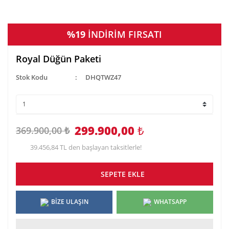
%19
İNDİRİM FIRSATI
Royal Düğün Paketi
Stok Kodu
DHQTWZ47
299.900,00
₺
369.900,00 ₺
39.456,84 TL den başlayan taksitlerle!
SEPETE EKLE
BİZE ULAŞIN
WHATSAPP