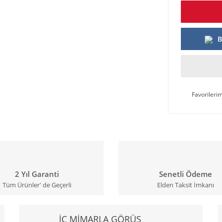
B
2 Yıl Garanti
Senetli Ödeme
Tüm Ürünler' de Geçerli
Elden Taksit İmkanı
İÇ MİMARLA GÖRÜŞ