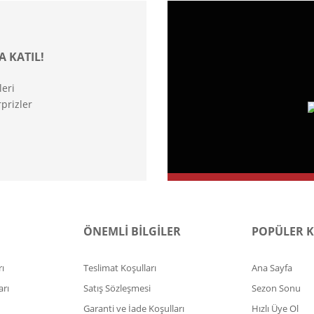
A KATIL!
leri
prizler
ÖNEMLİ BİLGİLER
POPÜLER 
ı
Teslimat Koşulları
Ana Sayfa
arı
Satış Sözleşmesi
Sezon Sonu
Garanti ve İade Koşulları
Hızlı Üye Ol