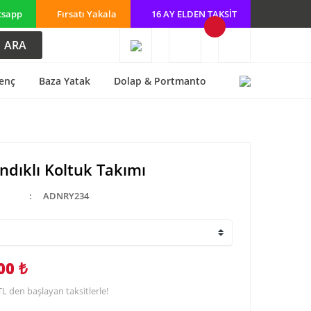
tsapp
Fırsatı Yakala
16 AY ELDEN TAKSİT
ARA
enç
Baza Yatak
Dolap & Portmanto
ndıklı Koltuk Takımı
ADNRY234
00 ₺
TL den başlayan taksitlerle!