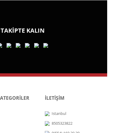
TAKİPTE KALIN
KATEGORİLER
İLETİŞİM
Istanbul
8505323822
0(554) 160 29 30