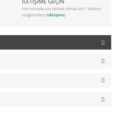
İLETİŞİME GEÇİN
Her konuda size destek olmak için 1 telefon
uzağınızdayız
tıklayınız.