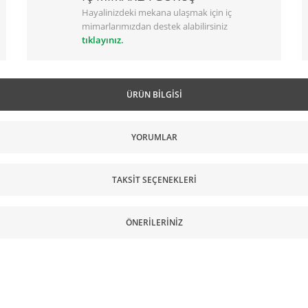
Hayalinizdeki mekana ulaşmak için iç
mimarlarımızdan destek alabilirsiniz
tıklayınız.
ÜRÜN BILGISI
YORUMLAR
TAKSIT SEÇENEKLERI
ÖNERILERINIZ