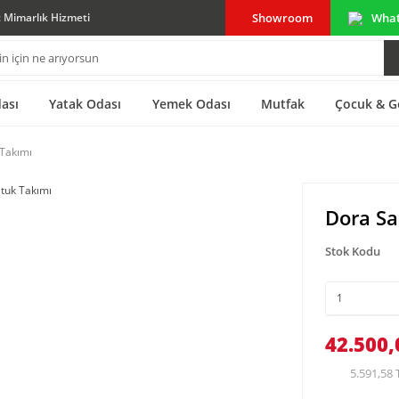
Showroom
Wha
ç Mimarlık Hizmeti
ası
Yatak Odası
Yemek Odası
Mutfak
Çocuk & G
 Takımı
Dora Sa
Stok Kodu
42.500,
5.591,58 