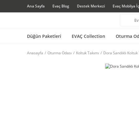
Ana Sayfa
Evaç Blog
Destek Merkezi
Evaç Mobilya İ
Düğün Paketleri
EVAÇ Collection
Oturma Od
Anasayfa
Oturma Odası
Koltuk Takımı
Dora Sandıklı Koltuk