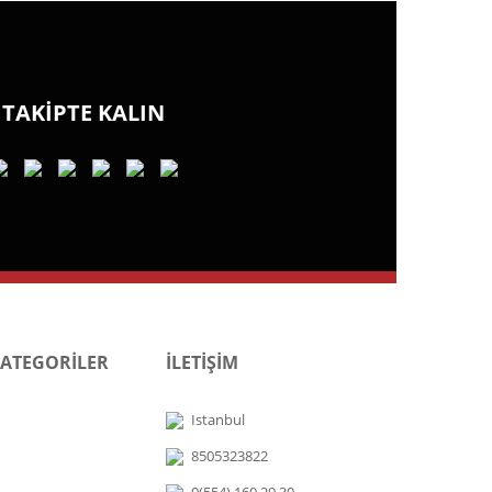
TAKİPTE KALIN
KATEGORİLER
İLETİŞİM
Istanbul
8505323822
0(554) 160 29 30