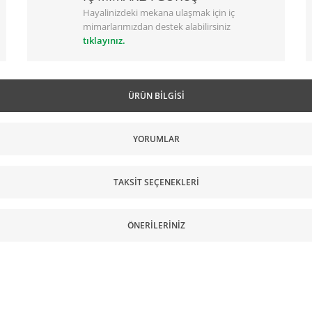
Hayalinizdeki mekana ulaşmak için iç
mimarlarımızdan destek alabilirsiniz
tıklayınız.
ÜRÜN BILGISI
YORUMLAR
TAKSIT SEÇENEKLERI
ÖNERILERINIZ