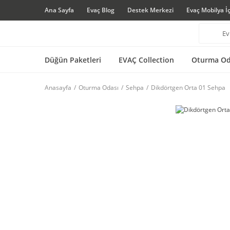
Ana Sayfa
Evaç Blog
Destek Merkezi
Evaç Mobilya İ
Düğün Paketleri
EVAÇ Collection
Oturma Od
Anasayfa
Oturma Odası
Sehpa
Dikdörtgen Orta 01 Sehpa