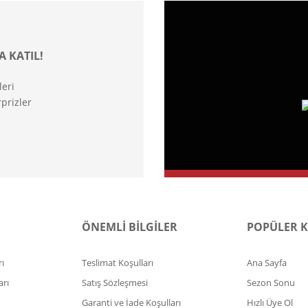
A KATIL!
leri
prizler
ÖNEMLİ BİLGİLER
POPÜLER 
ı
Teslimat Koşulları
Ana Sayfa
arı
Satış Sözleşmesi
Sezon Sonu
Garanti ve İade Koşulları
Hızlı Üye Ol