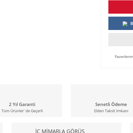
B
2 Yıl Garanti
Senetli Ödeme
Tüm Ürünler' de Geçerli
Elden Taksit İmkanı
İÇ MİMARLA GÖRÜŞ