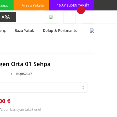
tsapp
Fırsatı Yakala
16 AY ELDEN TAKSİT
ARA
enç
Baza Yatak
Dolap & Portmanto
gen Orta 01 Sehpa
KQRS2347
00 ₺
TL den başlayan taksitlerle!