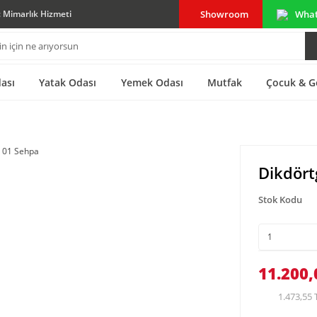
Showroom
Wha
ç Mimarlık Hizmeti
ası
Yatak Odası
Yemek Odası
Mutfak
Çocuk & G
Dikdört
Stok Kodu
11.200,
1.473,55 