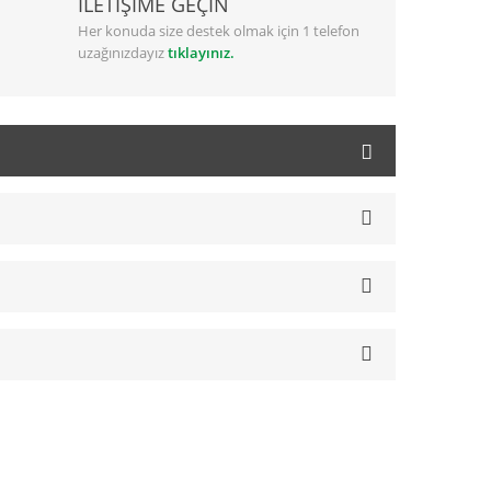
İLETİŞİME GEÇİN
Her konuda size destek olmak için 1 telefon
uzağınızdayız
tıklayınız.