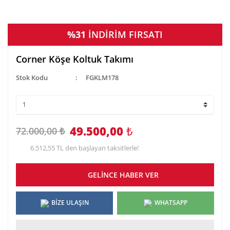
%31
İNDİRİM FIRSATI
Corner Köşe Koltuk Takımı
Stok Kodu
FGKLM178
49.500,00
₺
72.000,00 ₺
6.512,55 TL den başlayan taksitlerle!
GELİNCE HABER VER
BİZE ULAŞIN
WHATSAPP