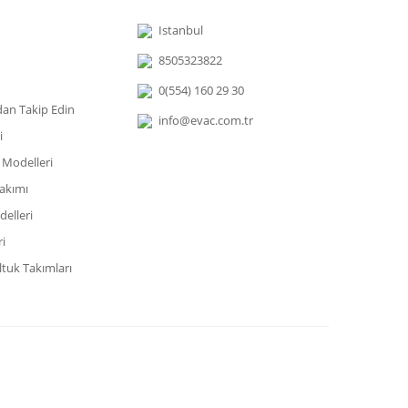
Istanbul
8505323822
0(554) 160 29 30
dan Takip Edin
info@evac.com.tr
i
 Modelleri
akımı
elleri
i
tuk Takımları