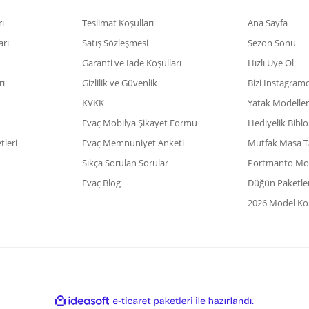
ı
Teslimat Koşulları
Ana Sayfa
arı
Satış Sözleşmesi
Sezon Sonu
Garanti ve İade Koşulları
Hızlı Üye Ol
rı
Gizlilik ve Güvenlik
Bizi İnstagram
KVKK
Yatak Modeller
Evaç Mobilya Şikayet Formu
Hediyelik Biblo
leri
Evaç Memnuniyet Anketi
Mutfak Masa T
Sıkça Sorulan Sorular
Portmanto Mod
Evaç Blog
Düğün Paketler
2026 Model Kol
ile
ideasoft
e-