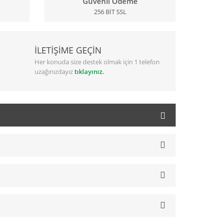
Güvenli Ödeme
256 BİT SSL
İLETİŞİME GEÇİN
Her konuda size destek olmak için 1 telefon
uzağınızdayız
tıklayınız.