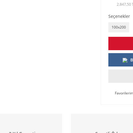
2.847,50 
Seçenekler
100x200
B