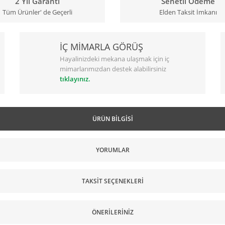
2 Yıl Garanti
Senetli Ödeme
Tüm Ürünler' de Geçerli
Elden Taksit İmkanı
İÇ MİMARLA GÖRÜŞ
Hayalinizdeki mekana ulaşmak için iç
mimarlarımızdan destek alabilirsiniz
tıklayınız.
ÜRÜN BILGISI
YORUMLAR
TAKSIT SEÇENEKLERI
ÖNERILERINIZ