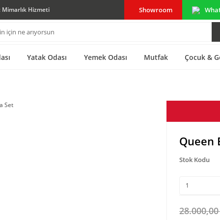
Showroom
Wha
ç Mimarlık Hizmeti
ası
Yatak Odası
Yemek Odası
Mutfak
Çocuk & G
Queen 
Stok Kodu
28.000,00