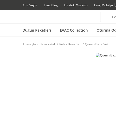
Ana Sayfa
Evaç Blog
Destek Merkezi
Evaç Mobilya İ
Düğün Paketleri
EVAÇ Collection
Oturma Od
Anasayfa
Baza Yatak
Relax Baza Seti
Queen Baza Set