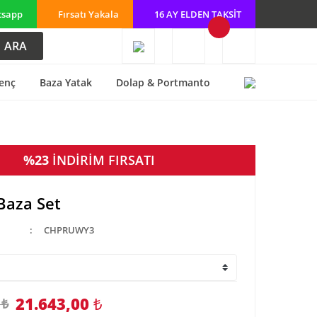
tsapp
Fırsatı Yakala
16 AY ELDEN TAKSİT
ARA
enç
Baza Yatak
Dolap & Portmanto
%23
İNDİRİM FIRSATI
Baza Set
CHPRUWY3
21.643,00
₺
 ₺