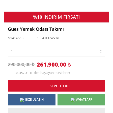
%10
İNDİRİM FIRSATI
Gues Yemek Odası Takımı
Stok Kodu
AFLUWY36
261.900,00
₺
290.000,00 ₺
34.457,31 TL den başlayan taksitlerle!
SEPETE EKLE
BİZE ULAŞIN
WHATSAPP