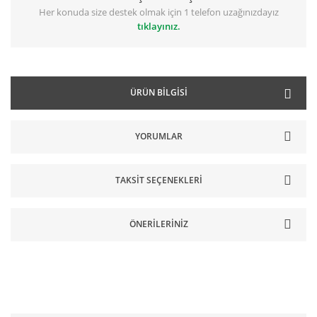
Her konuda size destek olmak için 1 telefon uzağınızdayız
tıklayınız.
ÜRÜN BILGISI
YORUMLAR
TAKSIT SEÇENEKLERI
ÖNERILERINIZ