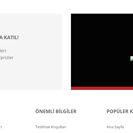
A KATIL!
leri
prizler
ÖNEMLİ BİLGİLER
POPÜLER 
ı
Teslimat Koşulları
Ana Sayfa