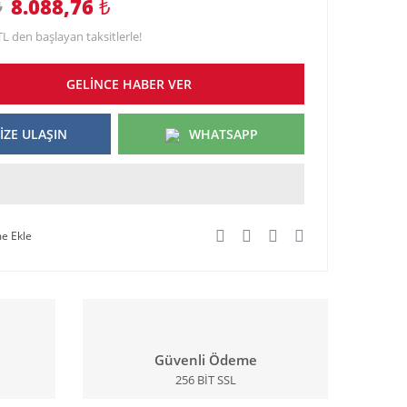
8.088,76
₺
₺
TL den başlayan taksitlerle!
GELİNCE HABER VER
İZE ULAŞIN
WHATSAPP
Güvenli Ödeme
256 BİT SSL