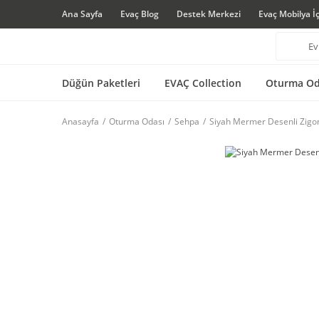
Ana Sayfa
Evaç Blog
Destek Merkezi
Evaç Mobilya İ
Düğün Paketleri
EVAÇ Collection
Oturma Od
Anasayfa
Oturma Odası
Sehpa
Siyah Mermer Desenli Zigo