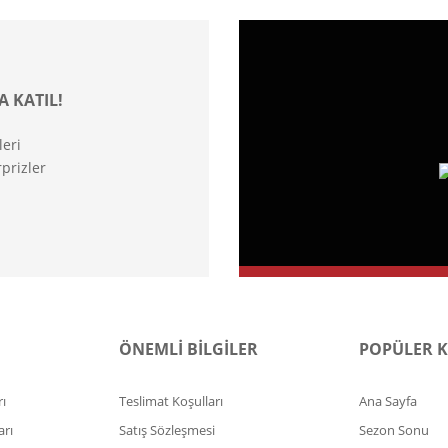
A KATIL!
leri
prizler
ÖNEMLİ BİLGİLER
POPÜLER 
ı
Teslimat Koşulları
Ana Sayfa
arı
Satış Sözleşmesi
Sezon Sonu