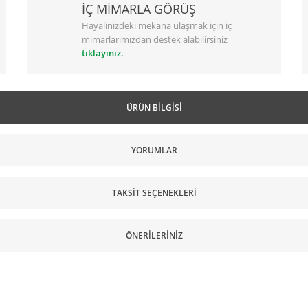
İÇ MİMARLA GÖRÜŞ
Hayalinizdeki mekana ulaşmak için iç
mimarlarımızdan destek alabilirsiniz
tıklayınız.
ÜRÜN BILGISI
YORUMLAR
TAKSIT SEÇENEKLERI
ÖNERILERINIZ