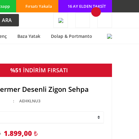
tsapp
Fırsatı Yakala
16 AY ELDEN TAKSİT
ARA
enç
Baza Yatak
Dolap & Portmanto
%51
İNDİRİM FIRSATI
ermer Desenli Zigon Sehpa
AEHKLNU3
1.899,00
₺
₺