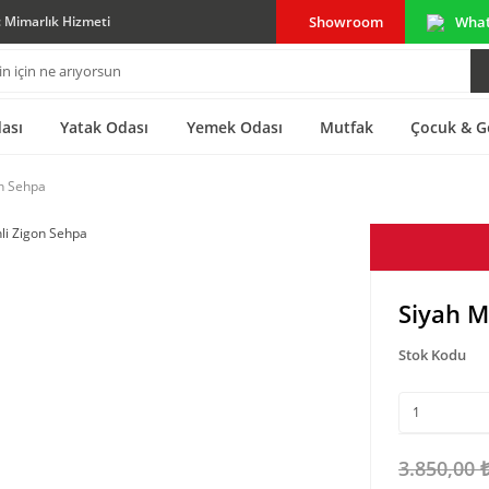
Showroom
Wha
ç Mimarlık Hizmeti
ası
Yatak Odası
Yemek Odası
Mutfak
Çocuk & G
n Sehpa
Siyah M
Stok Kodu
3.850,00 