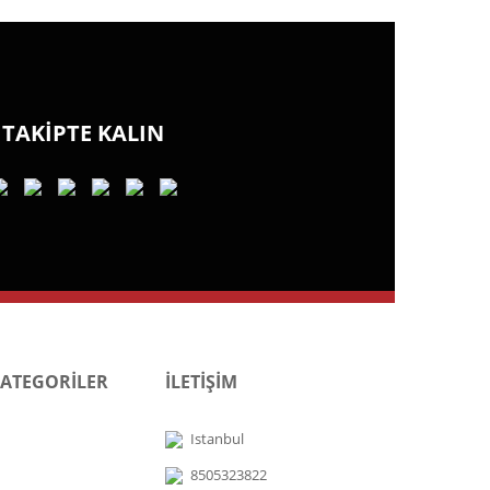
TAKİPTE KALIN
KATEGORİLER
İLETİŞİM
Istanbul
8505323822