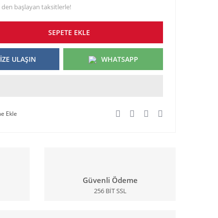
 den başlayan taksitlerle!
SEPETE EKLE
İZE ULAŞIN
WHATSAPP
Güvenli Ödeme
256 BİT SSL