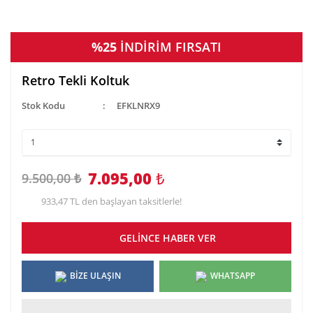
%25
İNDİRİM FIRSATI
Retro Tekli Koltuk
Stok Kodu
EFKLNRX9
7.095,00
₺
9.500,00 ₺
933,47 TL den başlayan taksitlerle!
GELİNCE HABER VER
BİZE ULAŞIN
WHATSAPP