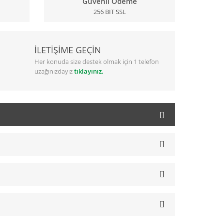
Güvenli Ödeme
256 BİT SSL
İLETİŞİME GEÇİN
Her konuda size destek olmak için 1 telefon
uzağınızdayız
tıklayınız.