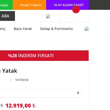
tsapp
Fırsatı Yakala
16 AY ELDEN TAKSİT
ARA
enç
Baza Yatak
Dolap & Portmanto
%28
İNDİRİM FIRSATI
 Yatak
YATK018
12.919,00
₺
 ₺